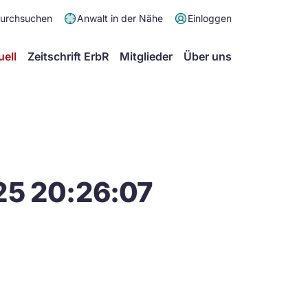
Meta
durchsuchen
Anwalt in der Nähe
Einloggen
Menü
Hauptmenü
uell
Zeitschrift ErbR
Mitglieder
Über uns
25 20:26:07