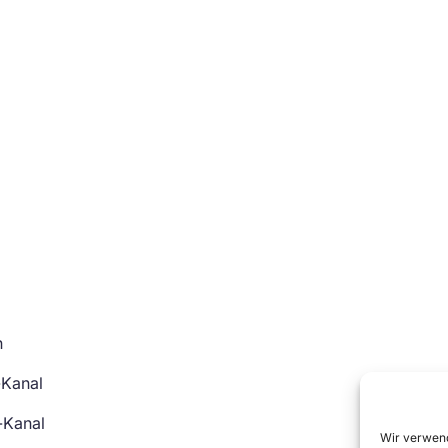
n
-Kanal
-Kanal
Wir verwend