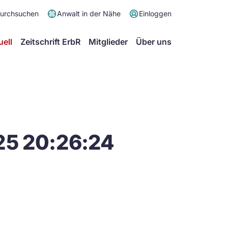
Meta
durchsuchen
Anwalt in der Nähe
Einloggen
Menü
Hauptmenü
uell
Zeitschrift ErbR
Mitglieder
Über uns
25 20:26:24