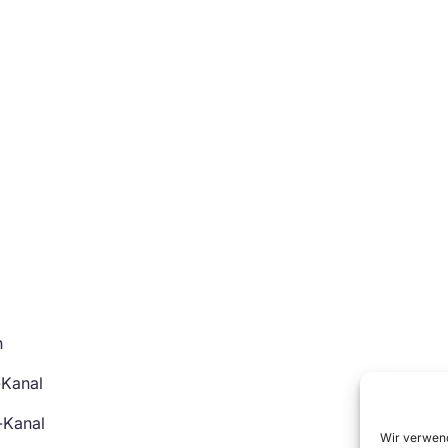
n
-Kanal
-Kanal
Wir verwend