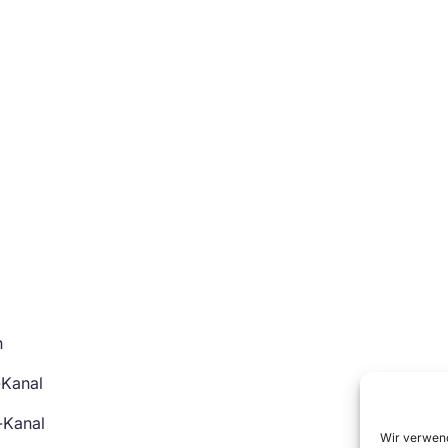
n
-Kanal
-Kanal
Wir verwend