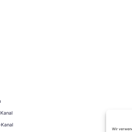
n
-Kanal
-Kanal
Wir verwend