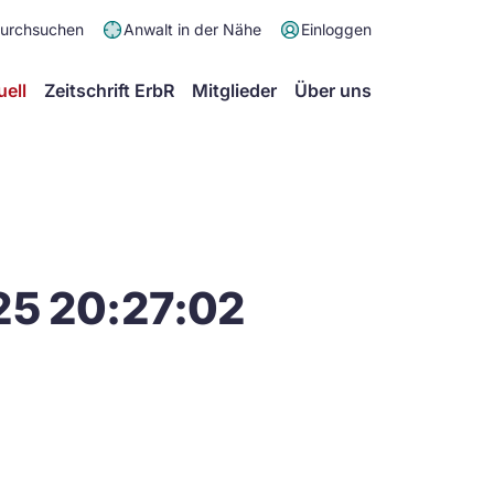
Meta
durchsuchen
Anwalt in der Nähe
Einloggen
Menü
Hauptmenü
uell
Zeitschrift ErbR
Mitglieder
Über uns
25 20:27:02