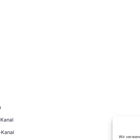
n
-Kanal
-Kanal
Wir verwend