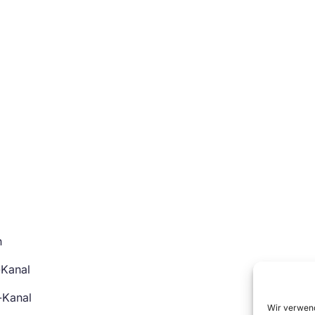
n
-Kanal
-Kanal
Wir verwend