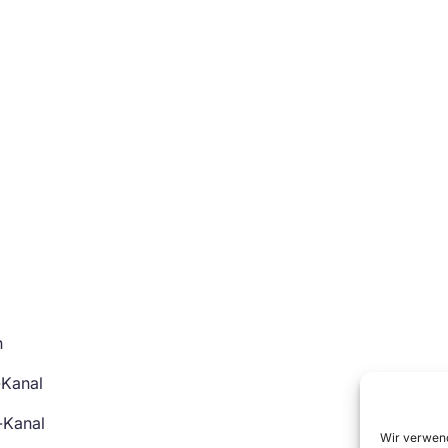
n
-Kanal
-Kanal
Wir verwend