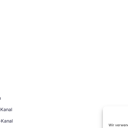
n
-Kanal
-Kanal
Wir verwend