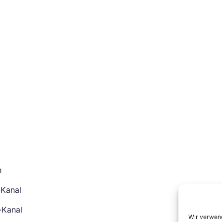
n
-Kanal
-Kanal
Wir verwend