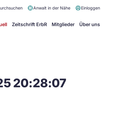
Meta
durchsuchen
Anwalt in der Nähe
Einloggen
Menü
Hauptmenü
uell
Zeitschrift ErbR
Mitglieder
Über uns
25 20:28:07