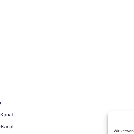
n
-Kanal
-Kanal
Wir verwend