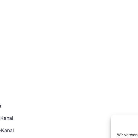
n
-Kanal
-Kanal
Wir verwend