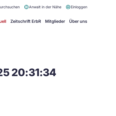
Meta
durchsuchen
Anwalt in der Nähe
Einloggen
Menü
Hauptmenü
uell
Zeitschrift ErbR
Mitglieder
Über uns
25 20:31:34