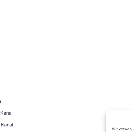
n
-Kanal
-Kanal
Wir verwend