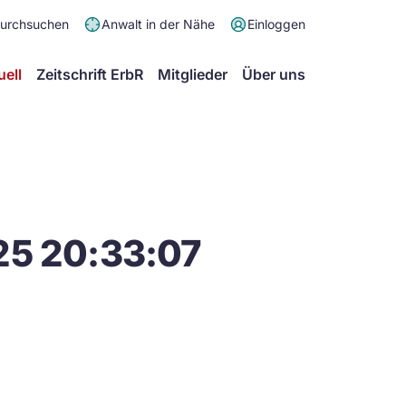
Meta
durchsuchen
Anwalt in der Nähe
Einloggen
Menü
Hauptmenü
uell
Zeitschrift ErbR
Mitglieder
Über uns
25 20:33:07