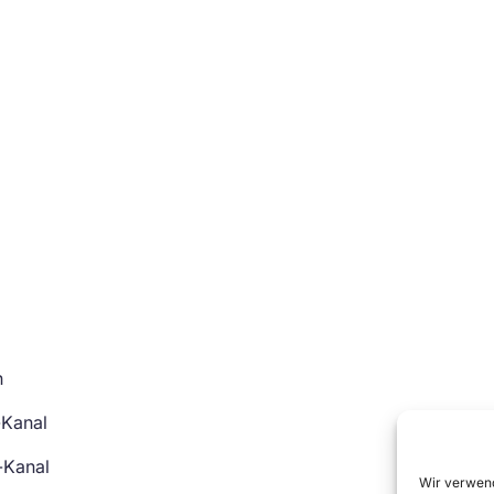
n
-Kanal
-Kanal
Wir verwend