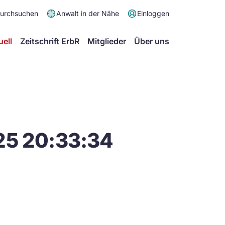
Meta
durchsuchen
Anwalt in der Nähe
Einloggen
Menü
Hauptmenü
uell
Zeitschrift ErbR
Mitglieder
Über uns
25 20:33:34