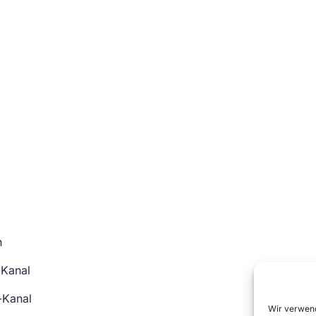
n
-Kanal
-Kanal
Wir verwend