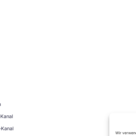
n
-Kanal
-Kanal
Wir verwend