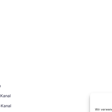
n
-Kanal
-Kanal
Wir verwend