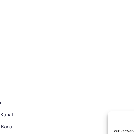
n
-Kanal
-Kanal
Wir verwend