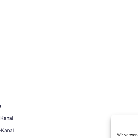
n
-Kanal
-Kanal
Wir verwend