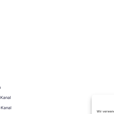
n
-Kanal
-Kanal
Wir verwend