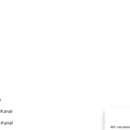
n
-Kanal
-Kanal
Wir verwend