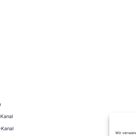
n
-Kanal
-Kanal
Wir verwend