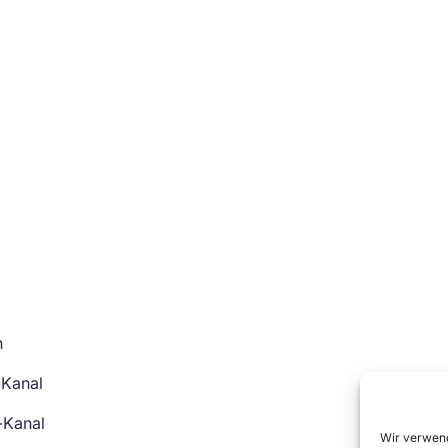
n
-Kanal
-Kanal
Wir verwend