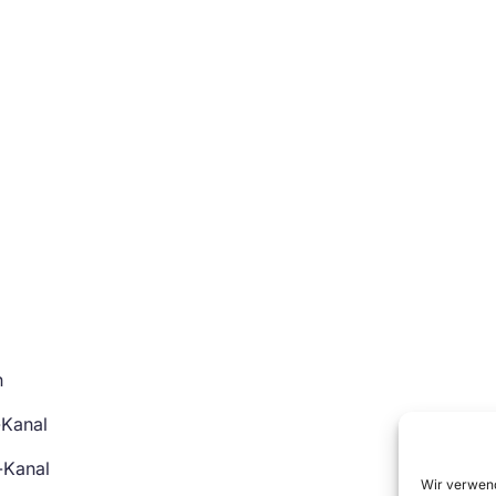
n
-Kanal
-Kanal
Wir verwend