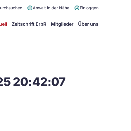
Meta
durchsuchen
Anwalt in der Nähe
Einloggen
Menü
Hauptmenü
uell
Zeitschrift ErbR
Mitglieder
Über uns
25 20:42:07