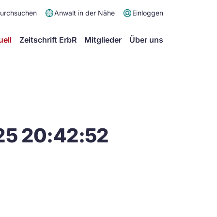
Meta
durchsuchen
Anwalt in der Nähe
Einloggen
Menü
Hauptmenü
uell
Zeitschrift ErbR
Mitglieder
Über uns
25 20:42:52