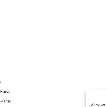
n
-Kanal
-Kanal
Wir verwend