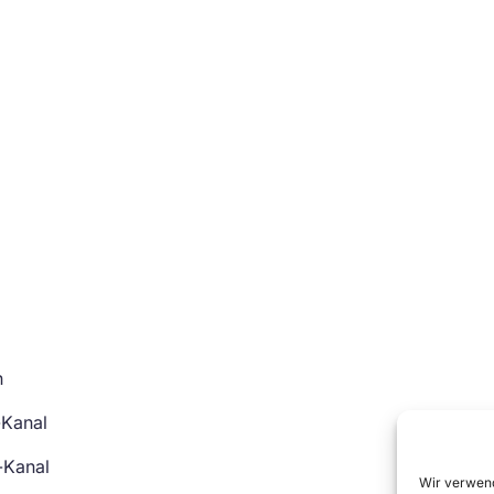
n
-Kanal
-Kanal
Wir verwend