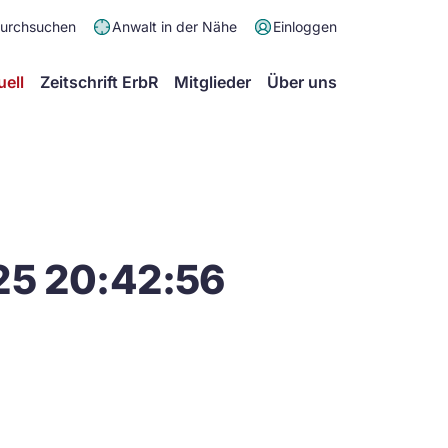
Meta
durchsuchen
Anwalt in der Nähe
Einloggen
Menü
Hauptmenü
uell
Zeitschrift ErbR
Mitglieder
Über uns
25 20:42:56