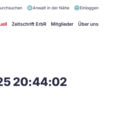
Meta
durchsuchen
Anwalt in der Nähe
Einloggen
Menü
Hauptmenü
uell
Zeitschrift ErbR
Mitglieder
Über uns
25 20:44:02