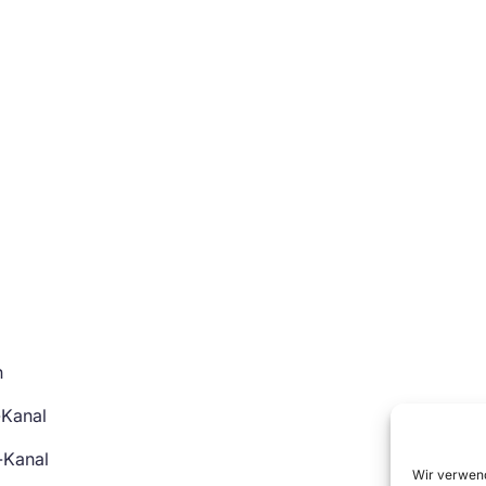
n
-Kanal
-Kanal
Wir verwend