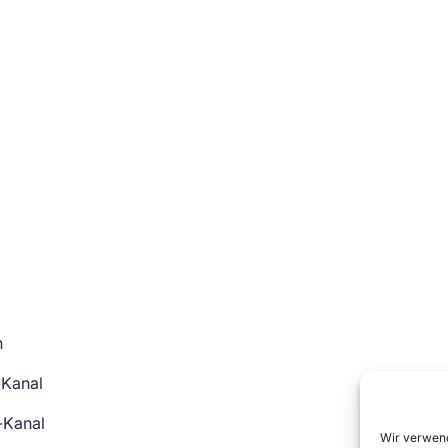
n
-Kanal
-Kanal
Wir verwend