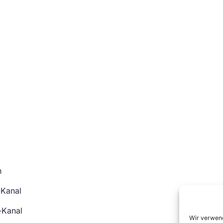
n
-Kanal
-Kanal
Wir verwend