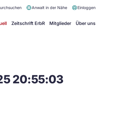
Meta
durchsuchen
Anwalt in der Nähe
Einloggen
Menü
Hauptmenü
uell
Zeitschrift ErbR
Mitglieder
Über uns
25 20:55:03