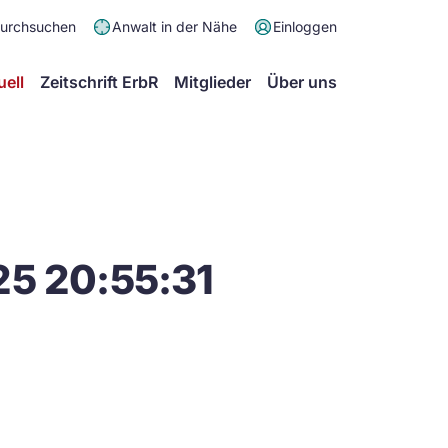
Meta
durchsuchen
Anwalt in der Nähe
Einloggen
Menü
Hauptmenü
uell
Zeitschrift ErbR
Mitglieder
Über uns
25 20:55:31