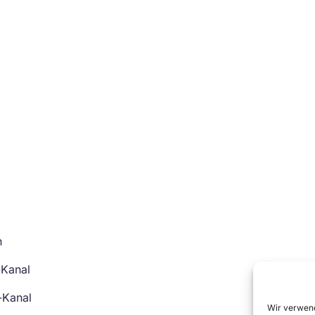
n
-Kanal
-Kanal
Wir verwend