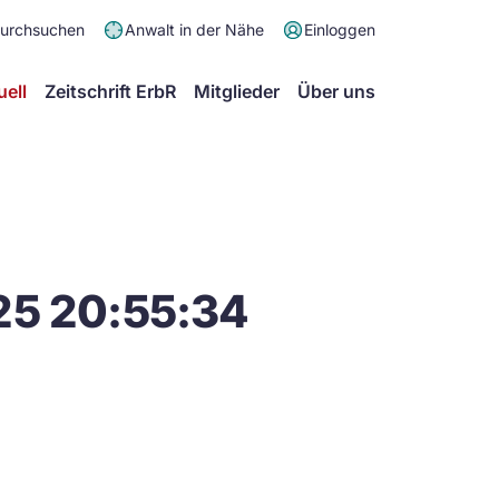
Meta
durchsuchen
Anwalt in der Nähe
Einloggen
Menü
Hauptmenü
uell
Zeitschrift ErbR
Mitglieder
Über uns
25 20:55:34