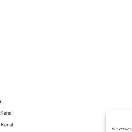
n
-Kanal
-Kanal
Wir verwend