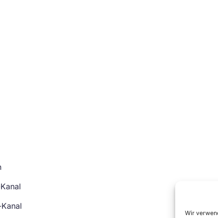
n
-Kanal
-Kanal
Wir verwend