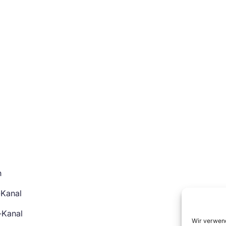
n
-Kanal
-Kanal
Wir verwend