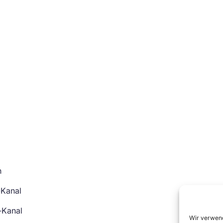
n
-Kanal
-Kanal
Wir verwend