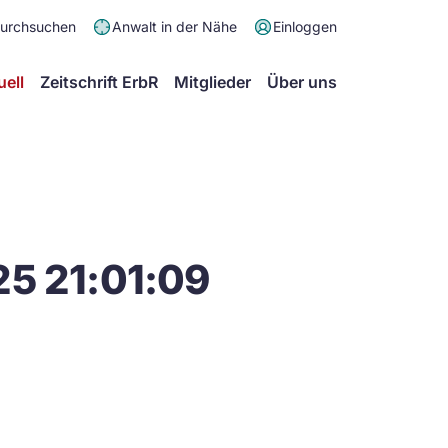
Meta
durchsuchen
Anwalt in der Nähe
Einloggen
Menü
Hauptmenü
uell
Zeitschrift ErbR
Mitglieder
Über uns
25 21:01:09