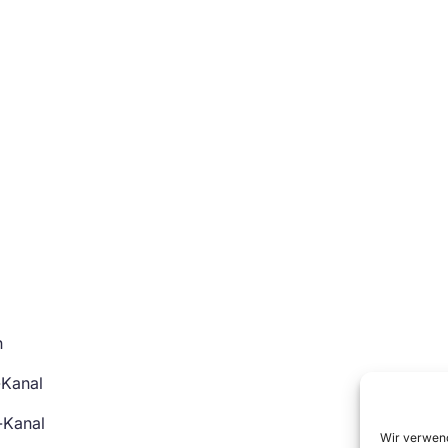
n
-Kanal
-Kanal
Wir verwend