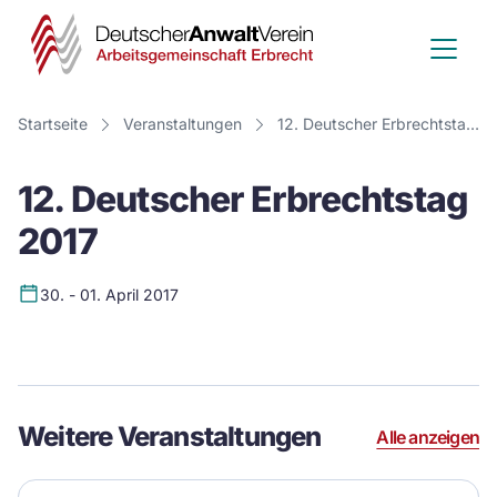
Deutscher
Anwalt
Verein
Startseite
Veranstaltungen
12. Deutscher Erbrechtstag 2017
-
12. Deutscher Erbrechtstag
Arbeitsge
2017
Erbrecht
30. - 01. April 2017
Event
Details
Weitere Veranstaltungen
Alle anzeigen