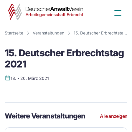
Deutscher
Anwalt
Verein
Startseite
Veranstaltungen
15. Deutscher Erbrechtstag 2021
-
15. Deutscher Erbrechtstag
Arbeitsge
2021
Erbrecht
18. - 20. März 2021
Event
Details
Weitere Veranstaltungen
Alle anzeigen