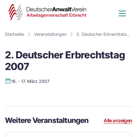
Deutscher
Anwalt
Verein
Startseite
Veranstaltungen
2. Deutscher Erbrechtstag 2007
-
2. Deutscher Erbrechtstag
Arbeitsge
2007
Erbrecht
16. - 17. März 2007
Event
Details
Weitere Veranstaltungen
Alle anzeigen