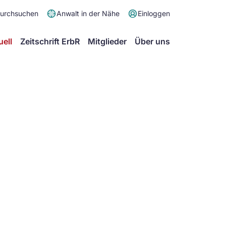
Meta
durchsuchen
Anwalt in der Nähe
Einloggen
Menü
Hauptmenü
uell
Zeitschrift ErbR
Mitglieder
Über uns