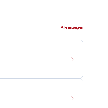
Alle anzeigen
Erfahre
mehr
über
dieses
Event
Erfahre
mehr