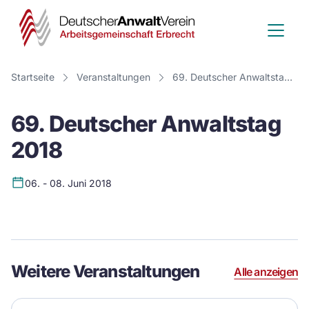
Deutscher
Anwalt
Verein
Startseite
Veranstaltungen
69. Deutscher Anwaltstag 2018
-
69. Deutscher Anwaltstag
Arbeitsge
2018
Erbrecht
06. - 08. Juni 2018
Event
Details
Weitere Veranstaltungen
Alle anzeigen