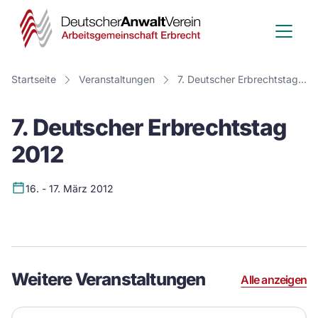
Deutscher
Anwalt
Verein
Startseite
Veranstaltungen
7. Deutscher Erbrechtstag 2012
-
7. Deutscher Erbrechtstag
Arbeitsge
2012
Erbrecht
16. - 17. März 2012
Event
Details
Weitere Veranstaltungen
Alle anzeigen