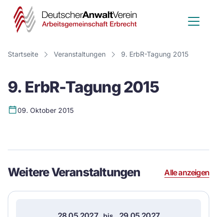
Deutscher
Anwalt
Verein
Startseite
Veranstaltungen
9. ErbR-Tagung 2015
-
9. ErbR-Tagung 2015
Arbeitsge
Erbrecht
09. Oktober 2015
Event
Details
Weitere Veranstaltungen
Alle anzeigen
28.05.2027
29.05.2027
bis