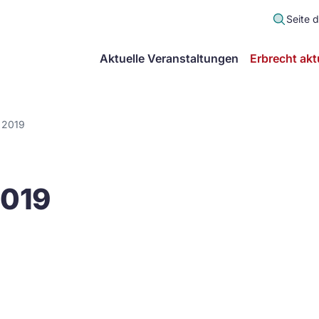
Seite 
scher
Aktuelle Veranstaltungen
Erbrecht akt
lt
in
 2019
itsgemeinschaft
2019
echt