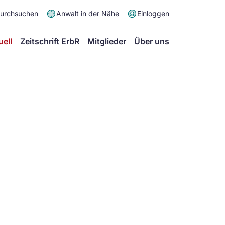
Meta
durchsuchen
Anwalt in der Nähe
Einloggen
Menü
Hauptmenü
uell
Zeitschrift ErbR
Mitglieder
Über uns