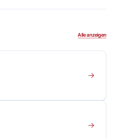
Alle anzeigen
Erfahre
mehr
über
dieses
Event
Erfahre
mehr