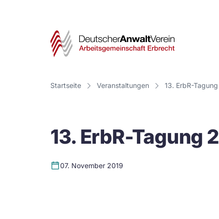
Deut
Anwa
Vere
Startseite
Veranstaltungen
13. ErbR-Tagung
-
Arbe
13. ErbR-Tagung 
Erbr
07. November 2019