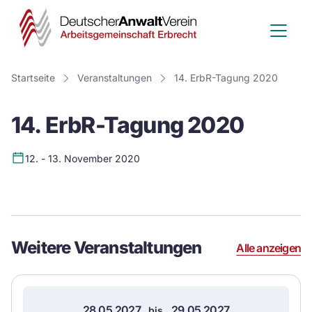
Deutscher
Anwalt
Verein
Startseite
Veranstaltungen
14. ErbR-Tagung 2020
-
14. ErbR-Tagung 2020
Arbeitsge
Erbrecht
12. - 13. November 2020
Event
Details
Weitere Veranstaltungen
Alle anzeigen
28.05.2027
29.05.2027
bis