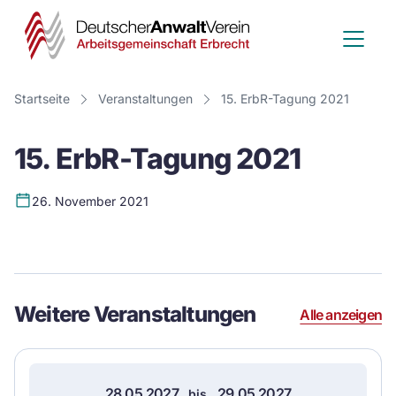
Deutscher
Anwalt
Verein
Startseite
Veranstaltungen
15. ErbR-Tagung 2021
-
15. ErbR-Tagung 2021
Arbeitsge
Erbrecht
26. November 2021
Event
Details
Weitere Veranstaltungen
Alle anzeigen
28.05.2027
29.05.2027
bis