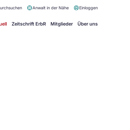
Meta
durchsuchen
Anwalt in der Nähe
Einloggen
Menü
Hauptmenü
uell
Zeitschrift ErbR
Mitglieder
Über uns