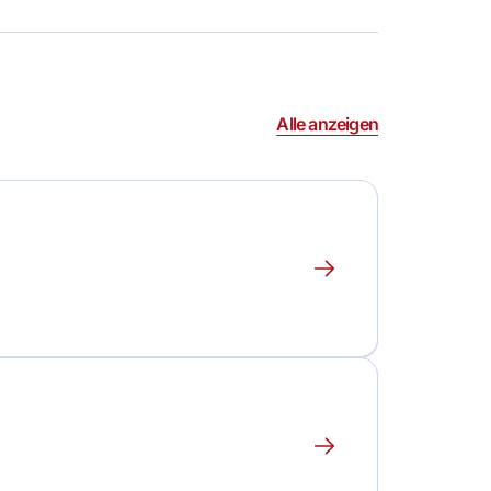
Alle anzeigen
Erfahre
mehr
über
dieses
Event
Erfahre
mehr