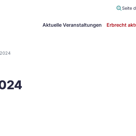
Seite 
scher
Aktuelle Veranstaltungen
Erbrecht akt
lt
in
 2024
itsgemeinschaft
2024
echt