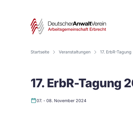
Deut
Anwa
Vere
Startseite
Veranstaltungen
17. ErbR-Tagung
-
Arbe
17. ErbR-Tagung 
Erbr
07. - 08. November 2024