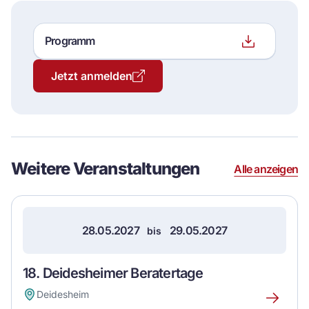
Programm
Datei
herunterlade
Jetzt anmelden
Event
Details
Weitere Veranstaltungen
Alle anzeigen
28.05.2027
29.05.2027
bis
18. Deidesheimer Beratertage
Deidesheim
Erfahre