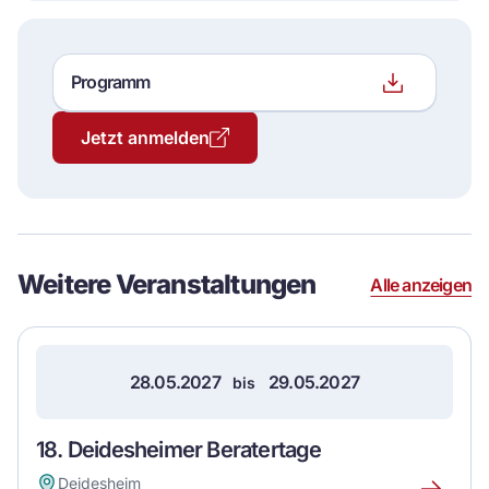
Programm
Datei
herunterlade
Jetzt anmelden
Event
Details
Weitere Veranstaltungen
Alle anzeigen
28.05.2027
29.05.2027
bis
18. Deidesheimer Beratertage
Deidesheim