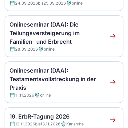
(DAA):
24.09.2026
bis
25.09.2026
online
(Aus-)w
aus
der
Onlineseminar (DAA): Die
Erbenge
Teilungsversteigerung im
Onlinese
Familien- und Erbrecht
(DAA):
28.09.2026
online
Die
Teilungs
im
Onlineseminar (DAA):
Familien
und
Testamentsvollstreckung in der
Onlinese
Erbrecht
Praxis
(DAA):
11.11.2026
online
Testamen
in
der
19. ErbR-Tagung 2026
Praxis
19.
12.11.2026
bis
13.11.2026
Karlsruhe
ErbR-