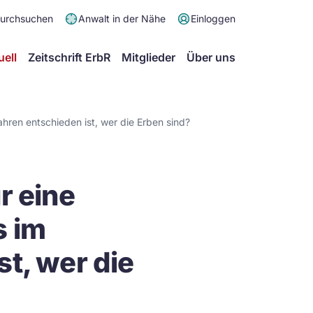
Meta
durchsuchen
Anwalt in der Nähe
Einloggen
Menü
Hauptmenü
uell
Zeitschrift ErbR
Mitglieder
Über uns
hren entschieden ist, wer die Erben sind?
r eine
s im
t, wer die