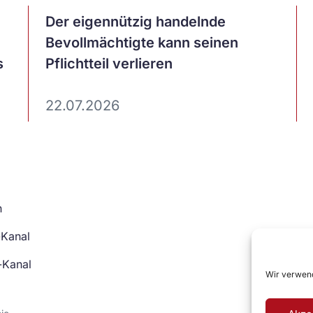
Artikel
Der eigennützig handelnde
ansehen
Bevollmächtigte kann seinen
s
Pflichtteil verlieren
22.07.2026
n
-Kanal
-Kanal
Wir verwend