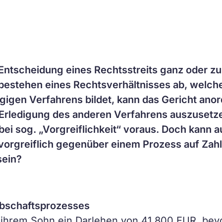
 Entscheidung eines Rechtsstreits ganz oder z
bestehen eines Rechtsverhältnisses ab, welc
igen Verfahrens bildet, kann das Gericht anor
Erledigung des anderen Verfahrens auszusetzen
ei sog. „Vorgreiflichkeit“ voraus. Doch kann a
vorgreiflich gegenüber einem Prozess auf Zahl
sein?
rbschaftsprozesses
ihrem Sohn ein Darlehen von 41.800 EUR, bevor 