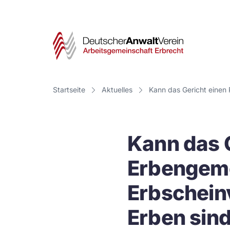
Deut
Anwa
Vere
Startseite
Aktuelles
Kann das Gericht einen 
-
Arbe
Kann das G
Erbr
Erbengeme
Erbscheinv
Erben sin