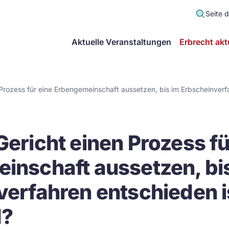
Seite 
scher
Aktuelle Veranstaltungen
Erbrecht akt
lt
in
Prozess für eine Erbengemeinschaft aussetzen, bis im Erbscheinverfa
itsgemeinschaft
ericht einen Prozess fü
echt
inschaft aussetzen, bi
erfahren entschieden is
d?