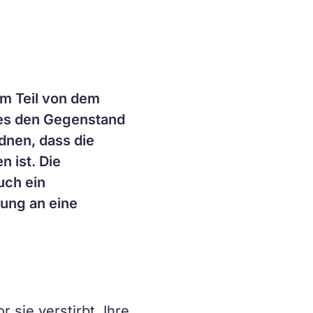
um Teil von dem
hes den Gegenstand
dnen, dass die
 ist. Die
uch ein
ung an eine
sie verstirbt. Ihre