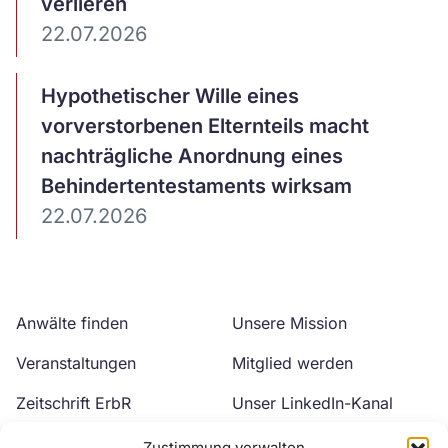
verlieren
22.07.2026
Artikel
Hypothetischer Wille eines
ansehen
vorverstorbenen Elternteils macht
nachträgliche Anordnung eines
Behindertentestaments wirksam
22.07.2026
Anwälte finden
Unsere Mission
Veranstaltungen
Mitglied werden
Zeitschrift ErbR
Unser LinkedIn-Kanal
Kontakt
Unser YouTube-Kanal
Zustimmung verwalten